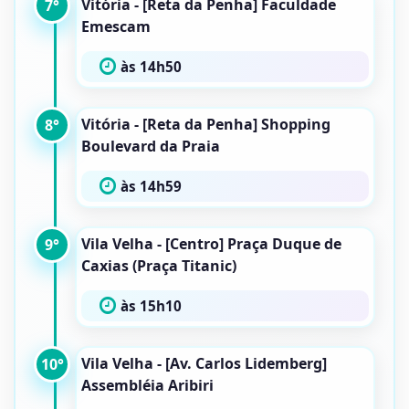
Vitória - [Reta da Penha] Faculdade
7°
Emescam
às 14h50
Vitória - [Reta da Penha] Shopping
8°
Boulevard da Praia
às 14h59
Vila Velha - [Centro] Praça Duque de
9°
Caxias (Praça Titanic)
às 15h10
Vila Velha - [Av. Carlos Lidemberg]
10°
Assembléia Aribiri