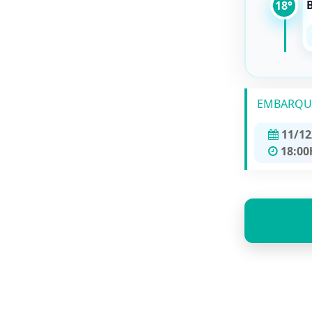
B
18°
EMBARQU
11/12
18:00