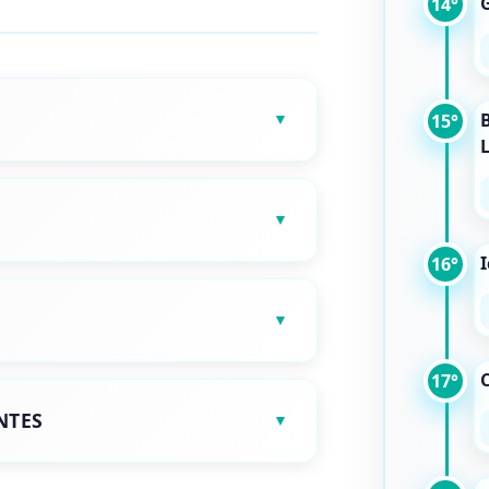
14°
15°
16°
17°
NTES