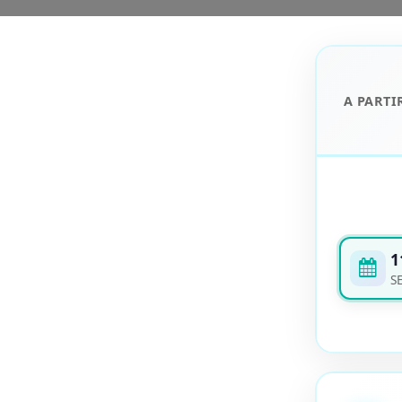
A PARTI
1
S