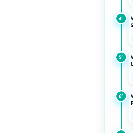
V
4°
V
5°
V
6°