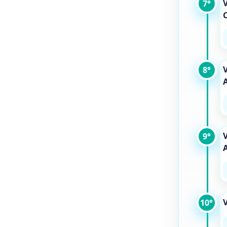
V
7°
C
V
8°
V
9°
V
10°