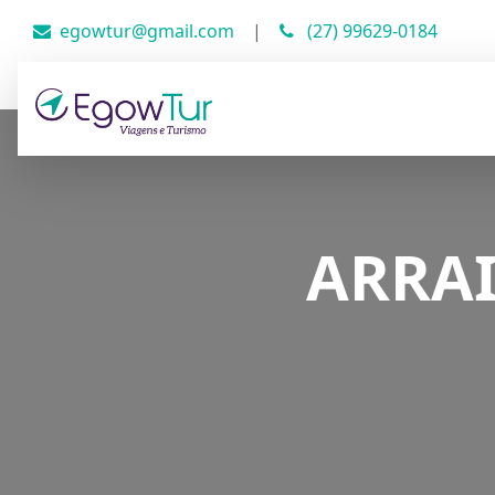
egowtur@gmail.com
|
(27) 99629-0184
ARRAI