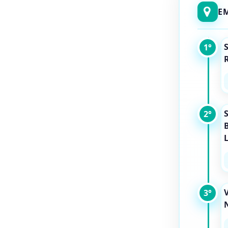
E
S
1°
2°
L
3°